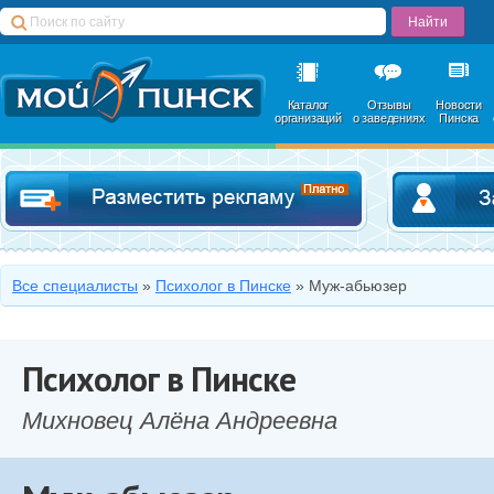
Каталог
Отзывы
Новости
организаций
о заведениях
Пинска
Добавить в катал
Все специалисты
»
Психолог в Пинске
»
Муж-абьюзер
Психолог в Пинске
Михновец Алёна Андреевна